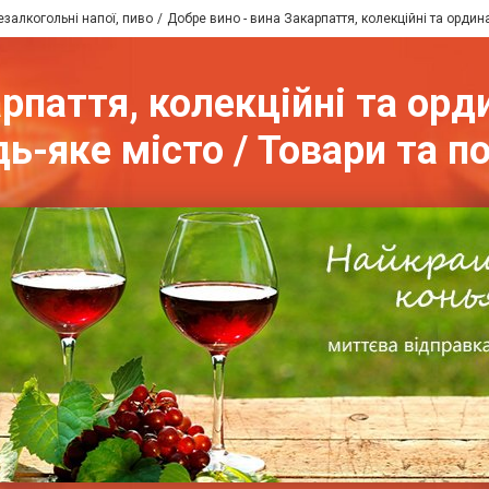
езалкогольні напої, пиво
Добре вино - вина Закарпаття, колекційні та ордин
рпаття, колекційні та ор
дь-яке місто / Товари та п