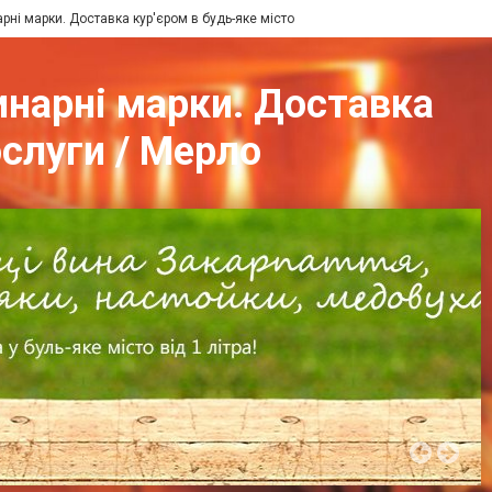
арні марки. Доставка кур'єром в будь-яке місто
динарні марки. Доставка
ослуги / Мерло