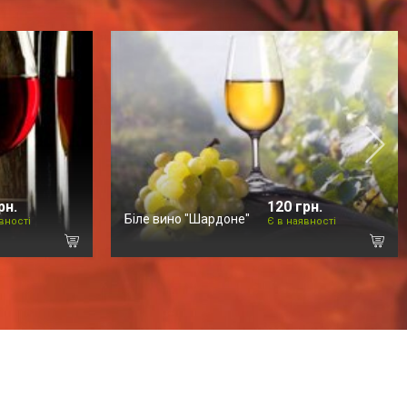
рн.
120 грн.
Біле вино "Шардоне"
вності
Є в наявності