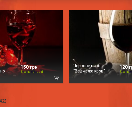
Червоне вино
150 грн.
120 г
ино
"Ведмежа кров"
Є в наявності
Є в ная
42)