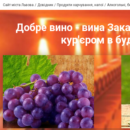
Сайт міста Львова
Довідник
Продукти харчування, напої
Алкогольні, б
Добре вино - вина Зака
кур'єром в бу