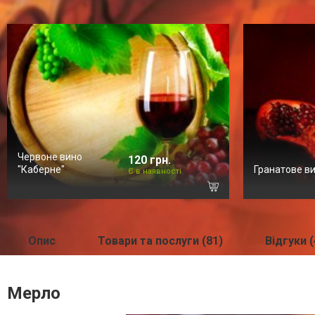
Червоне вино
120 грн.
"Каберне"
Гранатове в
Є в наявності
Опис
Товари та послуги (81)
Відгуки (
Мерло