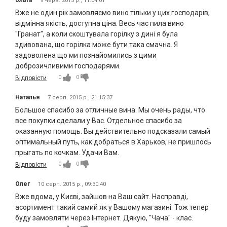
ольга
9 черв. 2015 р., 11:04:01
Вже не один рік замовляємо вино тільки у цих господарів,
відмінна якість, доступна ціна. Весь час пила вино
"Гранат", а коли скоштувала горілку з дині я була
здивована, що горілка може бути така смачна. Я
задоволена що ми познайомились з цими
доброзичливими господарями.
0
0
Відповісти
Наталья
7 серп. 2015 р., 21:15:37
Большое спасибо за отличные вина. Мы очень рады, что
все покупки сделали у Вас. Отдельное спасибо за
оказанную помощь. Вы действительно подсказали самый
оптимальный путь, как добраться в Харьков, не пришлось
прыгать по кочкам. Удачи Вам.
0
0
Відповісти
Олег
10 серп. 2015 р., 09:30:40
Вже вдома, у Києві, зайшов на Ваш сайт. Насправді,
асортимент такий самий як у Вашому магазині. Тож тепер
буду замовляти через Інтернет. Дякую, "Чача" - клас.