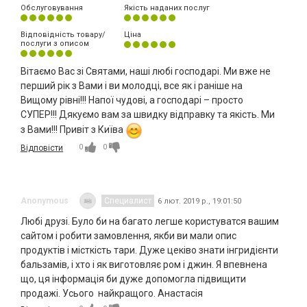
Обслуговування
Якість наданих послуг
Відповідність товару/
Ціна
послуги з описом
Вітаємо Вас зі Святами, наші любі господарі. Ми вже не
перший рік з Вами і ви молодці, все як і раніше на
Вищому рівні!!! Напої чудові, а господарі – просто
СУПЕР!!! Дякуємо вам за швидку відправку та якість. Ми
з Вами!!! Привіт з Київа
0
0
Відповісти
Anonymous
Специалист
6 лют. 2019 р., 19:01:50
Любі друзі. Було би на багато легше користуватся вашим
сайтом і робити замовлення, якби ви мали опис
продуктів і місткість тари. Дуже цеківо знати інгридієнти
бальзамів, і хто і як виготовляє ром і джин. Я впевнена
що, ця інформація би дуже допомогла підвищити
продажі. Усього найкращого. Анастасія