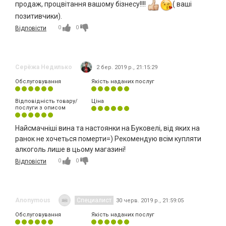
продаж, процвітання вашому бізнесу!!!!
( ваші
позитивчики).
0
0
Відповісти
Серёжа Недилько
2 бер. 2019 р., 21:15:29
Обслуговування
Якість наданих послуг
Відповідність товару/
Ціна
послуги з описом
Найсмачніші вина та настоянки на Буковелі, від яких на
ранок не хочеться померти=) Рекомендую всім купляти
алкоголь лише в цьому магазині!
0
0
Відповісти
Anonymous
Специалист
30 черв. 2019 р., 21:59:05
Обслуговування
Якість наданих послуг