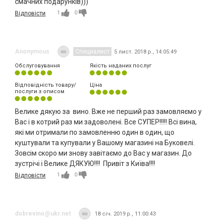
смачних подарунків)))
1
0
Відповісти
Anonymous
Специалист
5 лист. 2018 р., 14:05:49
Обслуговування
Якість наданих послуг
Відповідність товару/
Ціна
послуги з описом
Велике дякую за вино. Вже не перший раз замовляємо у
Вас і в котрий раз ми задоволені. Все СУПЕР!!!!! Всі вина,
які ми отримали по замовленню один в один, що
куштували та купували у Вашому магазині на Буковелі.
Зовсім скоро ми знову завітаємо до Вас у магазин. До
зустрічі і Велике ДЯКУЮ!!!! Привіт з Київа!!!!
1
0
Відповісти
dobrevino@ukr.net
18 січ. 2019 р., 11:00:43