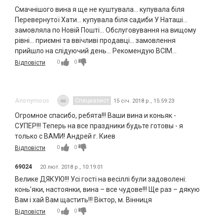
Смачнішого вина я ще не куштувала... купувала біля
Перевернутої Хати... купувала біля садиби У Наташі...
замовляла по Новій Пошті... Обслуговування на вищому
рівні... приємні та ввічливі продавці... замовлення
прийшло на слідуючий день... Рекомендую ВСІМ...
0
0
Відповісти
Anonymous
Специалист
15 січ. 2018 р., 15:59:23
Огромное спасибо, ребята!!! Ваши вина и коньяк -
СУПЕР!!! Теперь на все праздники будьте готовы - я
только с ВАМИ! Андрей г. Киев
0
0
Відповісти
69024
20 лют. 2018 р., 10:19:01
Велике ДЯКУЮ!!! Усі гості на весіллі були задоволені:
конь’яки, настоянки, вина – все чудове!!! Ще раз – дякую
Вам і хай Вам щастить!!! Віктор, м. Вінниця
0
0
Відповісти