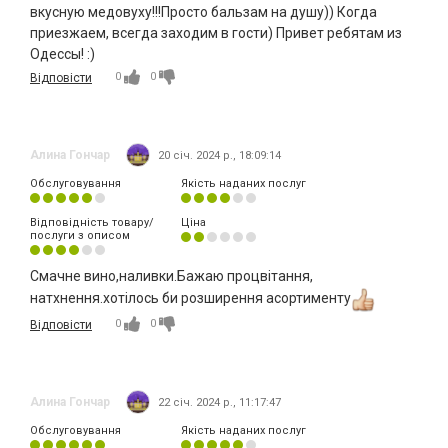
вкусную медовуху!!!Просто бальзам на душу)) Когда
приезжаем, всегда заходим в гости) Привет ребятам из
Одессы! :)
0
0
Відповісти
Алина Гончар
20 січ. 2024 р., 18:09:14
Обслуговування
Якість наданих послуг
Відповідність товару/
Ціна
послуги з описом
Смачне вино,наливки.Бажаю процвітання,
натхнення.хотілось би розширення асортименту
0
0
Відповісти
Алина Гончар
22 січ. 2024 р., 11:17:47
Обслуговування
Якість наданих послуг