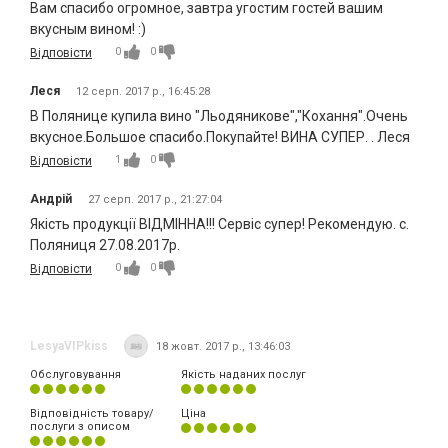
Вам спасибо огромное, завтра угостим гостей вашим
вкусным вином! :)
0
0
Відповісти
Леся
12 серп. 2017 р., 16:45:28
В Полянице купила вино "Льодяникове","Кохання".Очень
вкусное.Большое спасибо.Покупайте! ВИНА СУПЕР. . Леся
1
0
Відповісти
Андрій
27 серп. 2017 р., 21:27:04
Якість продукції ВІДМІННА!!! Сервіс супер! Рекомендую. с.
Поляниця 27.08.2017р.
0
0
Відповісти
LesyaVIPkiss
18 жовт. 2017 р., 13:46:03
Обслуговування
Якість наданих послуг
Відповідність товару/
Ціна
послуги з описом