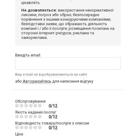
цікавлять.
Не дозволяється:
використання ненормативної
лексики, погроз або образ; безпосереднє
порівняння з іншими конкуруючими компаніями;
безпідставні заяви, що ображають діяльність
компанії і / або її послуги; розміщення посилань на
сторонні інтернет-ресурси; реклама та
самореклама.
Введіть email:
Ваш e-mail не відображатиметься на сайті
або
Авторизуйтесь
для написання відгуку
Обслуговування
0/12
Якість наданих послуг
0/12
Відповідність товару/послуги з описом
0/12
Ціна