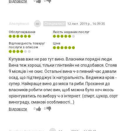
0
0
Відповісти
Anonymous
Специалист
12 лют. 2019 р., 16:39:35
Обслуговування
Якість наданих послуг
Відповідність товару/
Ціна
послуги з описом
Купував вже не раз тут вино. Власники порядні люди.
Вина теж хороші, тільки глінтвейн не сподобався. Стояв
9 місяців і не скис. Остальні вина ч-з певний час давали
осад, що підтверджує їх натуральність. Ведмежа кров -
супер. Найкраще вино до мяса та риби. Прохання до
власників робити опис вин, щоб можна було хоч якось
орієнтуватись по вибору ч-з інтернет. (спирт, цукор, сорт
винограду, смакові особливості...)
0
0
Відповісти