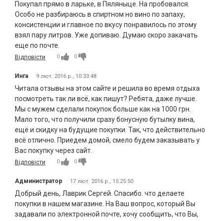
Покупал прямо в ларьке, в Пяляныце. На пробовался.
Особо не разбираюсь в спиртном но вино по запаху,
консистенции и главное по вкусу понравилось по этому
взял пару литров. Уже допиваю. Думаю скоро закачать
еще по почте.
0
0
Відповісти
Инга
9 лют. 2016 р., 10:33:48
Читала отзывы на этом сайте и решила во время отдыха
посмотреть так ли всё, как пишут? Ребята, даже лучше.
Мы с мужем сделали покупок больше как на 1000 грн.
Мало того, что получили сразу бонусную бутылку вина,
ещё и скидку на будущие покупки. Так, что действительно
всё отлично. Приедем домой, смело будем заказывать у
Вас покупку через сайт.
0
0
Відповісти
Администратор
17 лют. 2016 р., 15:25:50
Добрый день, Лаврик Сергей. Спасибо. что делаете
покупки в нашем магазине. На Ваш вопрос, который Вы
задавали по электронной почте, хочу сообщить, что Вы,