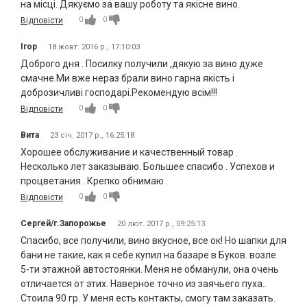
на місці. Дякуємо за вашу роботу та якісне вино.
0
0
Відповісти
Ігор
18 жовт. 2016 р., 17:10:03
Доброго дня . Посилку получили ,дякую за вино дуже
смачне.Ми вже нераз брали вино гарна якість і
доброзичливі господарі.Рекомендую всім!!!
0
0
Відповісти
Вита
23 січ. 2017 р., 16:25:18
Хорошее обслуживание и качественный товар .
Несколько лет заказываю. Большее спасибо . Успехов и
процветания . Крепко обнимаю .
0
0
Відповісти
Сергей/г.Запорожье
20 лют. 2017 р., 09:25:13
Спасибо, все получили, вино вкусное, все ок! Но шапки для
бани не такие, как я себе купил на базаре в Буков. возле
5-ти этажной автостоянки. Меня не обманули, она очень
отличается от этих. Наверное точно из заячьего пуха..
Стоила 90 гр. У меня есть контакты, смогу там заказать.