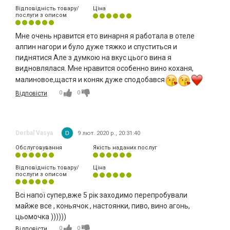
Відповідність товару/
Ціна
послуги з описом
Мне очень нравится ето винарня я работала в отеле
алпин нагори и було дуже тяжко и спуститься и
пиднятися Але з думкою на вкус цього вина я
видновлялася. Мне нравится особенно вино коханя,
малиновое,щастя и коняк дуже сподобався
0
0
Відповісти
Derbal Vasya
9 лют. 2020 р., 20:31:40
Обслуговування
Якість наданих послуг
Відповідність товару/
Ціна
послуги з описом
Всі напої супер,вже 5 рік заходимо перепробували
майже все , коньячок , настоянки, пиво, вино агонь,
цьомочка ))))))
0
0
Відповісти