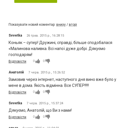
Показувати новий коментар:
внизу
/
вгорі
Svvetka
26 трав. 2015 р., 16:28:15
Коньяк – супер! Дружині, справді, більше сподобалася
«Малинова наливка. Всі напої дуже добрі. Дякуємо
господарям!
0
0
Відповісти
Анатолій
7 черв. 2015 р., 15:26:52
Замовив через інтернет, наступного дня вино вже було у
мене в дома. Якість відмінна. Все СУПЕР!!!!!
0
0
Відповісти
Svvetka
7 черв. 2015 р., 15:37:24
Дякуємо, Анатолій, що Ви з нами!
0
0
Відповісти