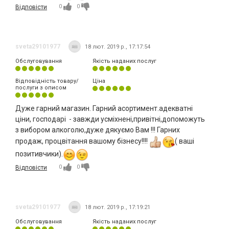
0
0
Відповісти
sveta29101977
18 лют. 2019 р., 17:17:54
Обслуговування
Якість наданих послуг
Відповідність товару/
Ціна
послуги з описом
Дуже гарний магазин. Гарний асортимент.адекватні
ціни, господарі - завжди усміхнені,привітні,допоможуть
з вибором алкоголю,дуже дякуємо Вам !!! Гарних
продаж, процвітання вашому бізнесу!!!!
( ваші
позитивчики).
0
0
Відповісти
sveta29101977
18 лют. 2019 р., 17:19:21
Обслуговування
Якість наданих послуг