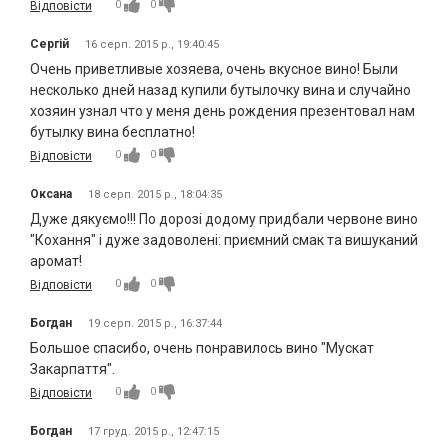
0
0
Відповісти
Сергій
16 серп. 2015 р., 19:40:45
Очень приветливые хозяева, очень вкусное вино! Были
несколько дней назад купили бутылочку вина и случайно
хозяин узнал что у меня день рождения презентовал нам
бутылку вина бесплатно!
0
0
Відповісти
Оксана
18 серп. 2015 р., 18:04:35
Дуже дякуємо!!! По дорозі додому придбали червоне вино
"Кохання" і дуже задоволені: приємний смак та вишуканий
аромат!
0
0
Відповісти
Богдан
19 серп. 2015 р., 16:37:44
Большое спасибо, очень понравилось вино "Мускат
Закарпаття".
0
0
Відповісти
Богдан
17 груд. 2015 р., 12:47:15