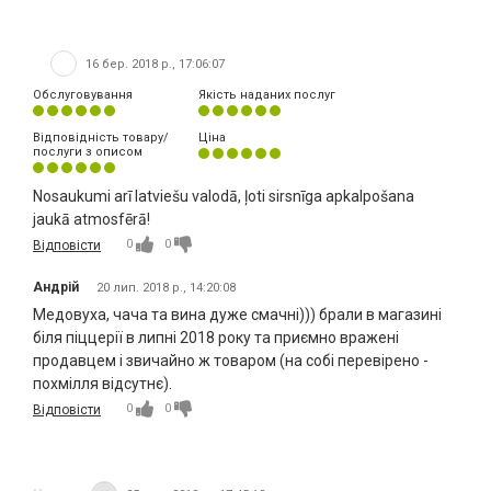
16 бер. 2018 р., 17:06:07
Обслуговування
Якість наданих послуг
Відповідність товару/
Ціна
послуги з описом
Nosaukumi arī latviešu valodā, ļoti sirsnīga apkalpošana
jaukā atmosfērā!
0
0
Відповісти
Андрій
20 лип. 2018 р., 14:20:08
Медовуха, чача та вина дуже смачні))) брали в магазині
біля піццерії в липні 2018 року та приємно вражені
продавцем і звичайно ж товаром (на собі перевірено -
похмілля відсутнє).
0
0
Відповісти