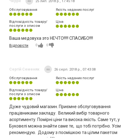
Черри
25 лип. 2018 р., 17:45:18
Обслуговування
Якість наданих послуг
Відповідність товару/
Ціна
послуги з описом
Ваша медовуха это НЕЧТО!!!!! СПАСИБО!!!!
0
0
Відповісти
Сергій Семеняк
26 серп. 2018 р., 07:43:08
Обслуговування
Якість наданих послуг
Відповідність товару/
Ціна
послуги з описом
Дуже чудовий магазин. Приємне обслуговування
працівниками закладу. Великий вибір товарного
асортименту. Помірні ціни та висока якість. Саме тут, у
Буковелі можна знайти саме те, що тобі потрібно. Усім
рекомендую. Додому з посмішкою та цілим пакетом