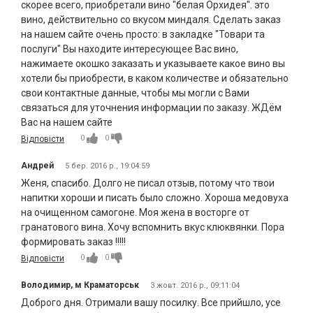
скорее всего, приобретали вино "белая Орхидея". это
вино, действительно со вкусом миндаля. Сделать заказ
на нашем сайте очень просто: в закладке "Товари та
послуги" Вы находите интересующее Вас вино,
нажимаете окошко заказать и указываете какое вино вы
хотели бы приобрести, в каком количестве и обязательно
свои контактные данные, чтобы мы могли с Вами
связаться для уточнения информации по заказу. ЖДём
Вас на нашем сайте
0
0
Відповісти
Андрей
5 бер. 2016 р., 19:04:59
Женя, спасибо. Долго не писал отзыв, потому что твои
напитки хороши и писать было сложно. Хороша медовуха
на очищенном самогоне. Моя жена в восторге от
гранатового вина. Хочу вспомнить вкус клюквянки. Пора
формировать заказ !!!!!
0
0
Відповісти
Володимир, м Краматорськ
3 жовт. 2016 р., 09:11:04
Доброго дня. Отримали вашу посилку. Все прийшло, усе