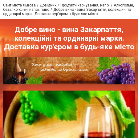
Сайт міста Львова
Довідник
Продукти харчування, напої
Алкогольні,
безалкогольні напої, пиво
Добре вино - вина Закарпаття, колекційні та
ординарні марки. Доставка кур'єром в будь-яке місто
Добре вино - вина Закарпаття,
колекційні та ординарні марки.
Доставка кур'єром в будь-яке місто