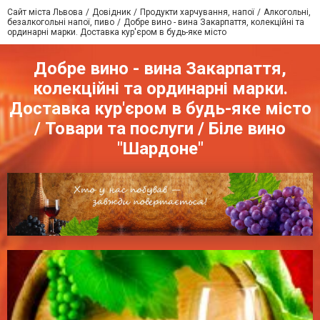
Сайт міста Львова
Довідник
Продукти харчування, напої
Алкогольні,
безалкогольні напої, пиво
Добре вино - вина Закарпаття, колекційні та
ординарні марки. Доставка кур'єром в будь-яке місто
Добре вино - вина Закарпаття,
колекційні та ординарні марки.
Доставка кур'єром в будь-яке місто
/ Товари та послуги / Біле вино
"Шардоне"