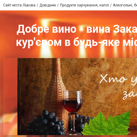
Сайт міста Львова
Довідник
Продукти харчування, напої
Алкогольні, б
Добре вино - вина Зака
кур'єром в будь-яке мі