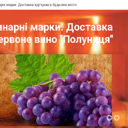
арні марки. Доставка кур'єром в будь-яке місто
динарні марки. Доставка
Червоне вино "Полуниця"