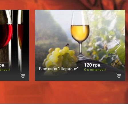
рн.
120 грн.
Біле вино "Шардоне"
вності
Є в наявності