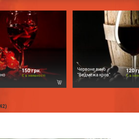
Червоне вино
150 грн.
120 г
ино
"Ведмежа кров"
Є в наявності
Є в ная
42)