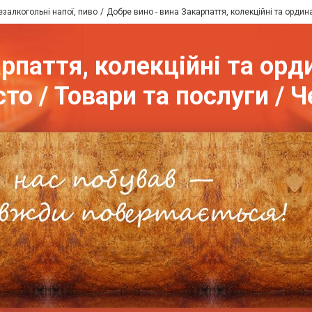
езалкогольні напої, пиво
Добре вино - вина Закарпаття, колекційні та ордин
рпаття, колекційні та ор
сто / Товари та послуги / 