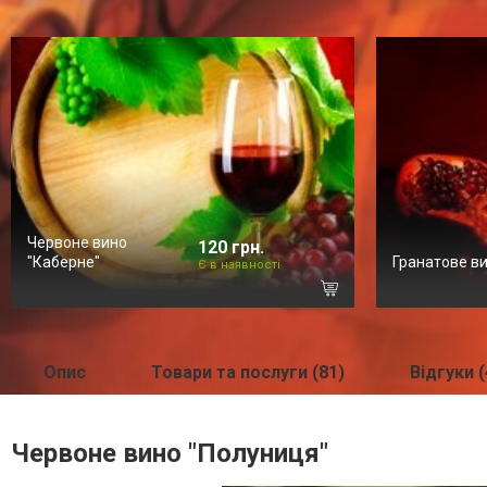
Червоне вино
120 грн.
"Каберне"
Гранатове в
Є в наявності
Опис
Товари та послуги (81)
Відгуки (
Червоне вино "Полуниця"