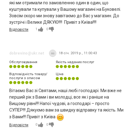
які ми отримали по замовленню один в один, що
куштували та купували у Вашому магазині на Буковелі.
Зовсім скоро ми знову завітаємо до Вас у магазин. До
зустрічі і Велике ДЯКУЮ!!!! Привіт з Київа!!!!
1
0
Відповісти
dobrevino@ukr.net
18 січ. 2019 р., 11:00:43
Обслуговування
Якість наданих послуг
Відповідність товару/
Ціна
послуги з описом
Вітаємо Вас зі Святами, наші любі господарі. Ми вже не
перший рік з Вами і ви молодці, все як і раніше на
Вищому рівні!!! Напої чудові, а господарі – просто
СУПЕР!!! Дякуємо вам за швидку відправку та якість. Ми
з Вами!!! Привіт з Київа
0
0
Відповісти