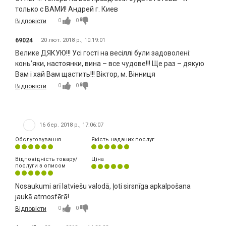
только с ВАМИ! Андрей г. Киев
0
0
Відповісти
69024
20 лют. 2018 р., 10:19:01
Велике ДЯКУЮ!!! Усі гості на весіллі були задоволені:
конь’яки, настоянки, вина – все чудове!!! Ще раз – дякую
Вам і хай Вам щастить!!! Віктор, м. Вінниця
0
0
Відповісти
16 бер. 2018 р., 17:06:07
Обслуговування
Якість наданих послуг
Відповідність товару/
Ціна
послуги з описом
Nosaukumi arī latviešu valodā, ļoti sirsnīga apkalpošana
jaukā atmosfērā!
0
0
Відповісти