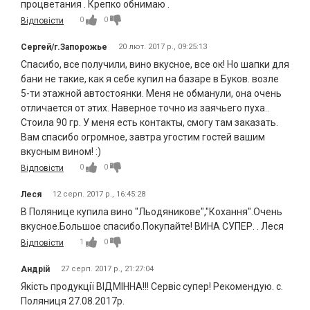
процветания . Крепко обнимаю .
0
0
Відповісти
Сергей/г.Запорожье
20 лют. 2017 р., 09:25:13
Спасибо, все получили, вино вкусное, все ок! Но шапки для
бани не такие, как я себе купил на базаре в Буков. возле
5-ти этажной автостоянки. Меня не обманули, она очень
отличается от этих. Наверное точно из заячьего пуха..
Стоила 90 гр. У меня есть контакты, смогу там заказать.
Вам спасибо огромное, завтра угостим гостей вашим
вкусным вином! :)
0
0
Відповісти
Леся
12 серп. 2017 р., 16:45:28
В Полянице купила вино "Льодяникове","Кохання".Очень
вкусное.Большое спасибо.Покупайте! ВИНА СУПЕР. . Леся
1
0
Відповісти
Андрій
27 серп. 2017 р., 21:27:04
Якість продукції ВІДМІННА!!! Сервіс супер! Рекомендую. с.
Поляниця 27.08.2017р.