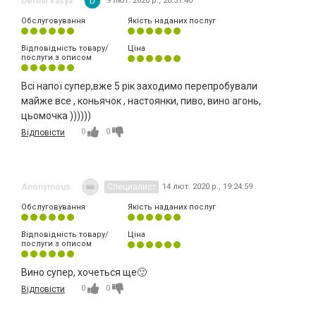
Derbal Vasya
9 лют. 2020 р., 20:31:40
Обслуговування
Якість наданих послуг
Відповідність товару/
Ціна
послуги з описом
Всі напої супер,вже 5 рік заходимо перепробували
майже все , коньячок , настоянки, пиво, вино агонь,
цьомочка ))))))
0
0
Відповісти
Anonymous
Специалист
14 лют. 2020 р., 19:24:59
Обслуговування
Якість наданих послуг
Відповідність товару/
Ціна
послуги з описом
Вино супер, хочеться ще🙂
0
0
Відповісти