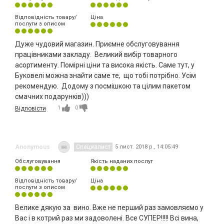
Відповідність товару/
Ціна
послуги з описом
Дуже чудовий магазин. Приємне обслуговування
працівниками закладу. Великий вибір товарного
асортименту. Помірні ціни та висока якість. Саме тут, у
Буковелі можна знайти саме те, що тобі потрібно. Усім
рекомендую. Додому з посмішкою та цілим пакетом
смачних подарунків)))
1
0
Відповісти
Anonymous
Специалист
5 лист. 2018 р., 14:05:49
Обслуговування
Якість наданих послуг
Відповідність товару/
Ціна
послуги з описом
Велике дякую за вино. Вже не перший раз замовляємо у
Вас і в котрий раз ми задоволені. Все СУПЕР!!!!! Всі вина,