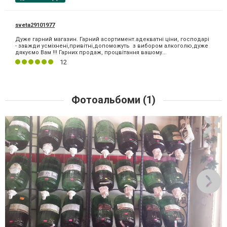
sveta29101977
Дуже гарний магазин. Гарний асортимент.адекватні ціни, господарі
- завжди усміхнені,привітні,допоможуть з вибором алкоголю,дуже
дякуємо Вам !!! Гарних продаж, процвітання вашому...
12
Фотоальбоми (1)