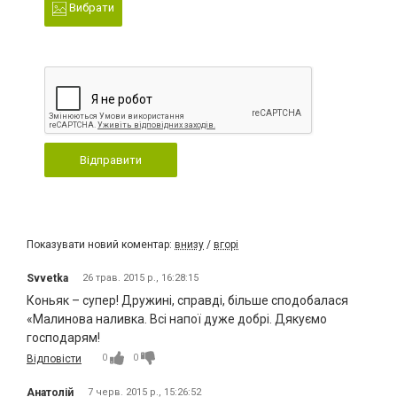
Вибрати
Відправити
Показувати новий коментар:
внизу
/
вгорі
Svvetka
26 трав. 2015 р., 16:28:15
Коньяк – супер! Дружині, справді, більше сподобалася
«Малинова наливка. Всі напої дуже добрі. Дякуємо
господарям!
0
0
Відповісти
Анатолій
7 черв. 2015 р., 15:26:52