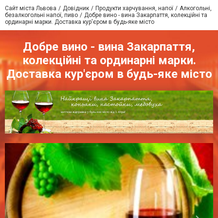
Сайт міста Львова
Довідник
Продукти харчування, напої
Алкогольні,
безалкогольні напої, пиво
Добре вино - вина Закарпаття, колекційні та
ординарні марки. Доставка кур'єром в будь-яке місто
Добре вино - вина Закарпаття,
колекційні та ординарні марки.
Доставка кур'єром в будь-яке місто