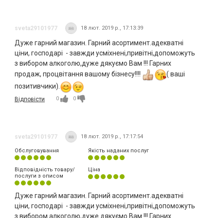
sveta29101977
18 лют. 2019 р., 17:13:39
Дуже гарний магазин. Гарний асортимент.адекватні
ціни, господарі - завжди усміхнені,привітні,допоможуть
з вибором алкоголю,дуже дякуємо Вам !!! Гарних
продаж, процвітання вашому бізнесу!!!!
( ваші
позитивчики).
0
0
Відповісти
sveta29101977
18 лют. 2019 р., 17:17:54
Обслуговування
Якість наданих послуг
Відповідність товару/
Ціна
послуги з описом
Дуже гарний магазин. Гарний асортимент.адекватні
ціни, господарі - завжди усміхнені,привітні,допоможуть
з вибором алкоголю,дуже дякуємо Вам !!! Гарних