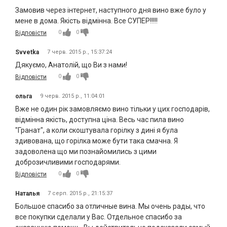
Замовив через інтернет, наступного дня вино вже було у
мене в дома. Якість відмінна. Все СУПЕР!!!!!
0
0
Відповісти
Svvetka
7 черв. 2015 р., 15:37:24
Дякуємо, Анатолій, що Ви з нами!
0
0
Відповісти
ольга
9 черв. 2015 р., 11:04:01
Вже не один рік замовляємо вино тільки у цих господарів,
відмінна якість, доступна ціна. Весь час пила вино
"Гранат", а коли скоштувала горілку з дині я була
здивована, що горілка може бути така смачна. Я
задоволена що ми познайомились з цими
доброзичливими господарями.
0
0
Відповісти
Наталья
7 серп. 2015 р., 21:15:37
Большое спасибо за отличные вина. Мы очень рады, что
все покупки сделали у Вас. Отдельное спасибо за