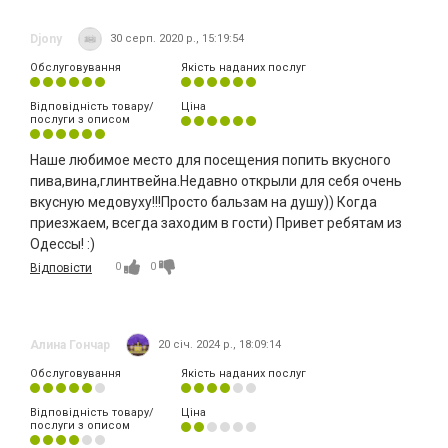
Djony
30 серп. 2020 р., 15:19:54
Обслуговування
Якість наданих послуг
Відповідність товару/
Ціна
послуги з описом
Наше любимое место для посещения попить вкусного
пива,вина,глинтвейна.Недавно открыли для себя очень
вкусную медовуху!!!Просто бальзам на душу)) Когда
приезжаем, всегда заходим в гости) Привет ребятам из
Одессы! :)
0
0
Відповісти
Алина Гончар
20 січ. 2024 р., 18:09:14
Обслуговування
Якість наданих послуг
Відповідність товару/
Ціна
послуги з описом