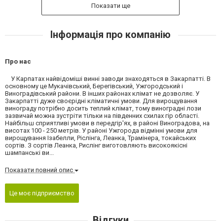
Показати ще
Інформація про компанію
Про нас
У Карпатах найвідоміші винні заводи знаходяться в Закарпатті. В
основному це Мукачівський, Берегівський, Ужгородський і
Виноградівський райони. В інших районах клімат не дозволяє. У
Закарпатті дуже своєрідні кліматичні умови. Для вирощування
винограду потрібно досить теплий клімат, тому виноградні лози
зазвичай можна зустріти тільки на південних схилах гір області.
Найбільш сприятливі умови в передгір'ях, в районі Виноградова, на
висотах 100 - 250 метрів. У районі Ужгорода відмінні умови для
вирощування Ізабелли, Ріслінга, Леанка, Трамінера, токайських
сортів. З сортів Леанка, Рислінг виготовляють високоякісні
шампанські ви...
Показати повний опис
Це моє підприємство
Відгуки