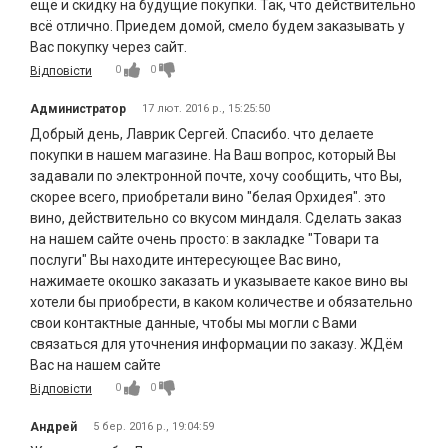
ещё и скидку на будущие покупки. Так, что действительно
всё отлично. Приедем домой, смело будем заказывать у
Вас покупку через сайт.
0
0
Відповісти
Администратор
17 лют. 2016 р., 15:25:50
Добрый день, Лаврик Сергей. Спасибо. что делаете
покупки в нашем магазине. На Ваш вопрос, который Вы
задавали по электронной почте, хочу сообщить, что Вы,
скорее всего, приобретали вино "белая Орхидея". это
вино, действительно со вкусом миндаля. Сделать заказ
на нашем сайте очень просто: в закладке "Товари та
послуги" Вы находите интересующее Вас вино,
нажимаете окошко заказать и указываете какое вино вы
хотели бы приобрести, в каком количестве и обязательно
свои контактные данные, чтобы мы могли с Вами
связаться для уточнения информации по заказу. ЖДём
Вас на нашем сайте
0
0
Відповісти
Андрей
5 бер. 2016 р., 19:04:59