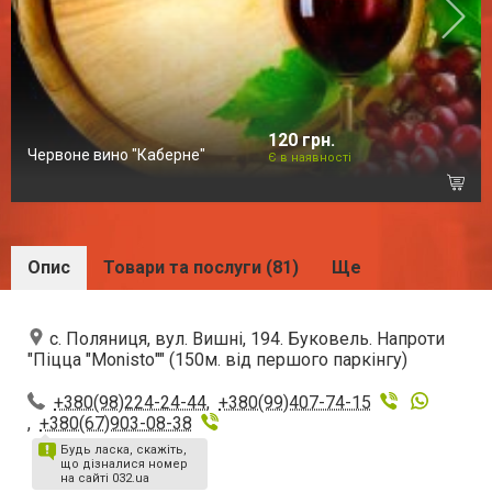
120 грн.
Червоне вино "Каберне"
Є в наявності
Опис
Товари та послуги (81)
Ще
с. Поляниця, вул. Вишні, 194. Буковель. Напроти
"Піцца "Monistо"" (150м. від першого паркінгу)
+380(98)224-24-44
,
+380(99)407-74-15
,
+380(67)903-08-38
Будь ласка, скажіть,
що дізналися номер
на сайті 032.ua