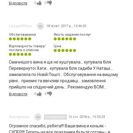
0
0
Відповісти
LesyaVIPkiss
18 жовт. 2017 р., 13:46:03
Обслуговування
Якість наданих послуг
Відповідність товару/
Ціна
послуги з описом
Смачнішого вина я ще не куштувала... купувала біля
Перевернутої Хати... купувала біля садиби У Наташі...
замовляла по Новій Пошті... Обслуговування на вищому
рівні... приємні та ввічливі продавці... замовлення
прийшло на слідуючий день... Рекомендую ВСІМ...
0
0
Відповісти
Anonymous
Специалист
15 січ. 2018 р., 15:59:23
Огромное спасибо, ребята!!! Ваши вина и коньяк -
СУПЕР!!! Теперь на все праздники будьте готовы - я