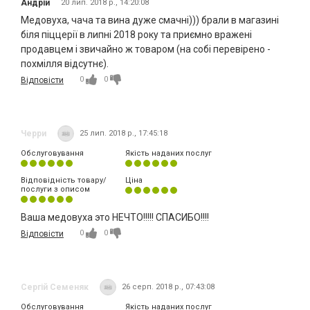
Андрій
20 лип. 2018 р., 14:20:08
Медовуха, чача та вина дуже смачні))) брали в магазині
біля піццерії в липні 2018 року та приємно вражені
продавцем і звичайно ж товаром (на собі перевірено -
похмілля відсутнє).
0
0
Відповісти
Черри
25 лип. 2018 р., 17:45:18
Обслуговування
Якість наданих послуг
Відповідність товару/
Ціна
послуги з описом
Ваша медовуха это НЕЧТО!!!!! СПАСИБО!!!!
0
0
Відповісти
Сергій Семеняк
26 серп. 2018 р., 07:43:08
Обслуговування
Якість наданих послуг