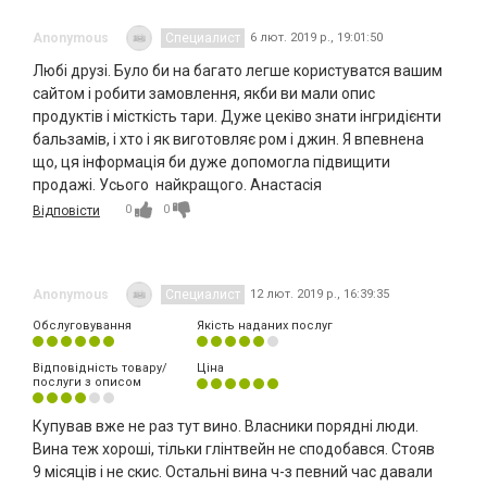
Anonymous
Специалист
6 лют. 2019 р., 19:01:50
Любі друзі. Було би на багато легше користуватся вашим
сайтом і робити замовлення, якби ви мали опис
продуктів і місткість тари. Дуже цеківо знати інгридієнти
бальзамів, і хто і як виготовляє ром і джин. Я впевнена
що, ця інформація би дуже допомогла підвищити
продажі. Усього найкращого. Анастасія
0
0
Відповісти
Anonymous
Специалист
12 лют. 2019 р., 16:39:35
Обслуговування
Якість наданих послуг
Відповідність товару/
Ціна
послуги з описом
Купував вже не раз тут вино. Власники порядні люди.
Вина теж хороші, тільки глінтвейн не сподобався. Стояв
9 місяців і не скис. Остальні вина ч-з певний час давали