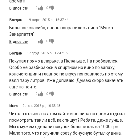
аромат!
0
0
Відповісти
Богдан
19 серп. 2015 р., 16:37:44
Большое спасибо, очень понравилось вино "Мускат
Закарпаття".
0
0
Відповісти
Богдан
17 груд. 2015 р., 12:47:15
Покупал прямо в ларьке, в Пяляныце. На пробовался.
Особо не разбираюсь в спиртном но вино по запаху,
консистенции и главное по вкусу понравилось по этому
взял пару литров. Уже допиваю. Думаю скоро закачать
еще по почте.
0
0
Відповісти
Инга
9 лют. 2016 р., 10:33:48
Читала отзывы на этом сайте и решила во время отдыха
посмотреть так ли всё, как пишут? Ребята, даже лучше.
Мы с мужем сделали покупок больше как на 1000 грн.
Мало того, что получили сразу бонусную бутылку вина,