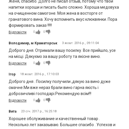
Женя, спасибо. Долго не писал отзыв, потому что твои
напитки хороши и писать было сложно. Хороша медовуха
на очищенном самогоне. Моя жена в восторге от
гранатового вина. Хочу вспомнить вкус клюквянки. Пора
формировать заказ !!!!!
0
0
Відповісти
Володимир, м Краматорськ
3 жовт. 2016 р., 09:11:04
Доброго дня. Отримали вашу посилку. Все прийшло, усе
на місці. Дякуємо за вашу роботу та якісне вино.
0
0
Відповісти
Ігор
18 жовт. 2016 р., 17:10:03
Доброго дня . Посилку получили ,дякую за вино дуже
смачне.Ми вже нераз брали вино гарна якість і
доброзичливі господарі.Рекомендую всім!!!
0
0
Відповісти
Вита
23 січ. 2017 р., 16:25:18
Хорошее обслуживание и качественный товар .
Несколько лет заказываю. Большее спасибо . Успехов и