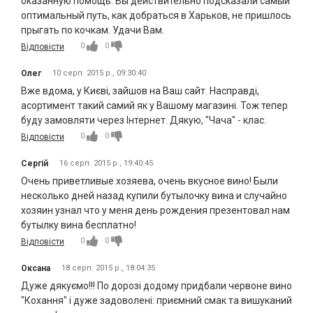
оказанную помощь. Вы действительно подсказали самый
оптимальный путь, как добраться в Харьков, не пришлось
прыгать по кочкам. Удачи Вам.
0
0
Відповісти
Олег
10 серп. 2015 р., 09:30:40
Вже вдома, у Києві, зайшов на Ваш сайт. Насправді,
асортимент такий самий як у Вашому магазині. Тож тепер
буду замовляти через Інтернет. Дякую, "Чача" - клас.
0
0
Відповісти
Сергій
16 серп. 2015 р., 19:40:45
Очень приветливые хозяева, очень вкусное вино! Были
несколько дней назад купили бутылочку вина и случайно
хозяин узнал что у меня день рождения презентовал нам
бутылку вина бесплатно!
0
0
Відповісти
Оксана
18 серп. 2015 р., 18:04:35
Дуже дякуємо!!! По дорозі додому придбали червоне вино
"Кохання" і дуже задоволені: приємний смак та вишуканий