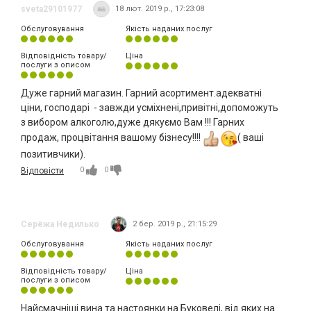
sveta29101977
18 лют. 2019 р., 17:23:08
Обслуговування
Якість наданих послуг
Відповідність товару/
Ціна
послуги з описом
Дуже гарний магазин. Гарний асортимент.адекватні
ціни, господарі - завжди усміхнені,привітні,допоможуть
з вибором алкоголю,дуже дякуємо Вам !!! Гарних
продаж, процвітання вашому бізнесу!!!!
( ваші
позитивчики).
0
0
Відповісти
Серёжа Недилько
2 бер. 2019 р., 21:15:29
Обслуговування
Якість наданих послуг
Відповідність товару/
Ціна
послуги з описом
Найсмачніші вина та настоянки на Буковелі, від яких на