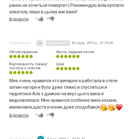
ранок не хочеться померти=) Рекомендую всім купляти
алкоголь лише в цьому магазині!
0
0
Відповісти
Anonymous
Специалист
30 черв. 2019 р., 21:59:05
Обслуговування
Якість наданих послуг
Відповідність товару/
Ціна
послуги з описом
Мне очень нравится ето винарня я работала в отеле
алпин нагори и було дуже тяжко и спуститься и
пиднятися Але з думкою на вкус цього вина я
видновлялася. Мне нравится особенно вино коханя,
малиновое,щастя и коняк дуже сподобався
0
0
Відповісти