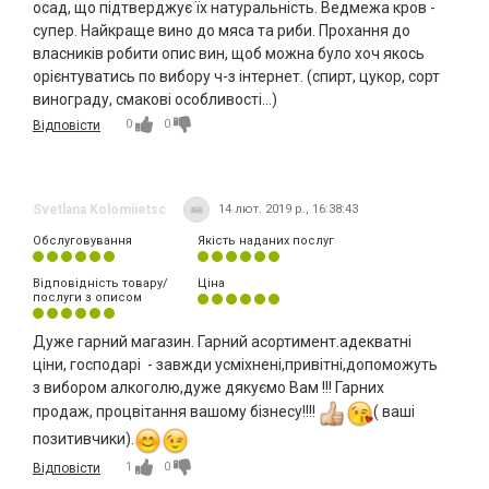
осад, що підтверджує їх натуральність. Ведмежа кров -
супер. Найкраще вино до мяса та риби. Прохання до
власників робити опис вин, щоб можна було хоч якось
орієнтуватись по вибору ч-з інтернет. (спирт, цукор, сорт
винограду, смакові особливості...)
0
0
Відповісти
Svetlana Kolomiietsc
14 лют. 2019 р., 16:38:43
Обслуговування
Якість наданих послуг
Відповідність товару/
Ціна
послуги з описом
Дуже гарний магазин. Гарний асортимент.адекватні
ціни, господарі - завжди усміхнені,привітні,допоможуть
з вибором алкоголю,дуже дякуємо Вам !!! Гарних
продаж, процвітання вашому бізнесу!!!!
( ваші
позитивчики).
1
0
Відповісти